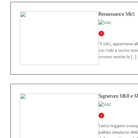
Renaissance Mk5
“il VAC, appartiene al
cui i tubi a vuoto son
ovvero vestire le […]
Signature MKII e M
Tanto leggere ovunqu
pallido simulacro del