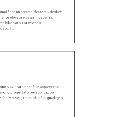
amplifier è un preamplificatore valvolare
orrente elevata e bassa impedenza,
a bilanciato. Pur essendo
ciato, […]
phono VAC Statement è un apparecchio
l-mono progettato per applicazioni
estine MM/MC, tre modalità di guadagno,
]