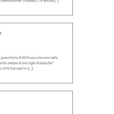
l’affermazione. Vivaddio, c’è ancora […]
r
 pianoforte di Bill Evans si levano nella
che zampe di una tigre di peluche.”
o 2019 Il progetto […]