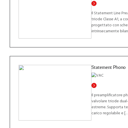
Il Statement Line Pre
triode Classe A1, a c
progettato con schem
intrinsecamente bilan
Statement Phono
Il preamplificatore 
valvolare triode dua
estreme. Supporta t
carico regolabile e […