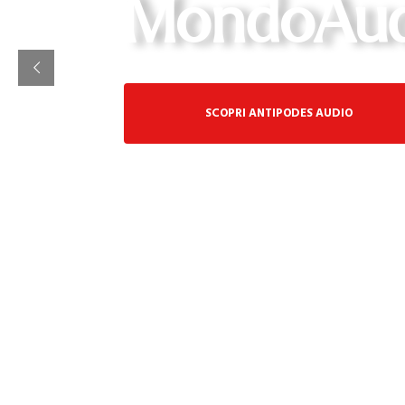
MondoAud
SCOPRI ANTIPODES AUDIO