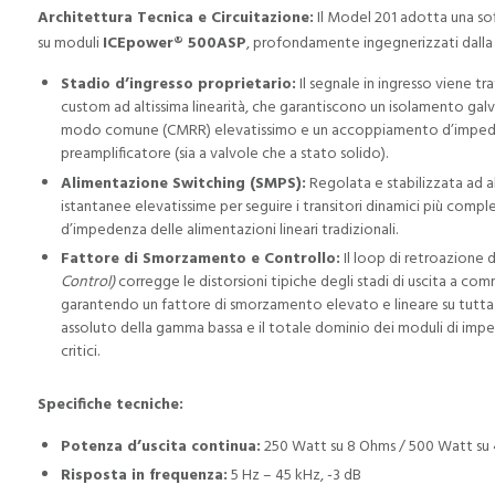
Architettura Tecnica e Circuitazione:
Il Model 201 adotta una sof
su moduli
ICEpower® 500ASP
, profondamente ingegnerizzati dalla
Stadio d’ingresso proprietario:
Il segnale in ingresso viene 
custom ad altissima linearità, che garantiscono un isolamento galv
modo comune (CMRR) elevatissimo e un accoppiamento d’impeden
preamplificatore (sia a valvole che a stato solido).
Alimentazione Switching (SMPS):
Regolata e stabilizzata ad a
istantanee elevatissime per seguire i transitori dinamici più comples
d’impedenza delle alimentazioni lineari tradizionali.
Fattore di Smorzamento e Controllo:
Il loop di retroazione 
Control)
corregge le distorsioni tipiche degli stadi di uscita a co
garantendo un fattore di smorzamento elevato e lineare su tutta la
assoluto della gamma bassa e il totale dominio dei moduli di impede
critici.
Specifiche tecniche:
Potenza d’uscita continua:
250 Watt su 8 Ohms / 500 Watt su
Risposta in frequenza:
5 Hz – 45 kHz, -3 dB