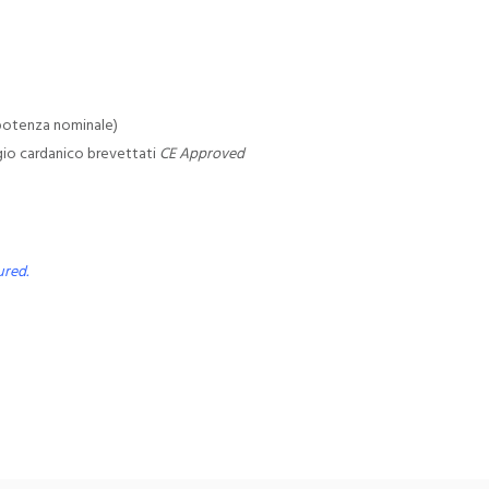
potenza nominale)
gio cardanico brevettati
CE Approved
ured.