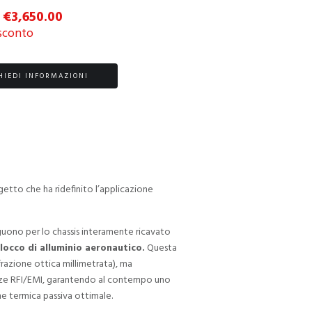
€
3,650.00
sconto
HIEDI INFORMAZIONI
ogetto che ha ridefinito l’applicazione
guono per lo chassis interamente ricavato
occo di alluminio aeronautico.
Questa
frazione ottica millimetrata), ma
enze RFI/EMI, garantendo al contempo uno
e termica passiva ottimale.