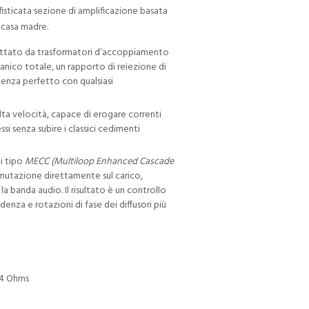
isticata sezione di amplificazione basata
 casa madre.
trattato da trasformatori d’accoppiamento
anico totale, un rapporto di reiezione di
za perfetto con qualsiasi
lta velocità, capace di erogare correnti
si senza subire i classici cedimenti
di tipo
MECC (Multiloop Enhanced Cascade
mmutazione direttamente sul carico,
 banda audio. Il risultato è un controllo
nza e rotazioni di fase dei diffusori più
 4 Ohms