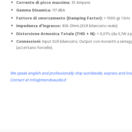
Corrente di picco massima:
35 Ampere
Gamma Dinamica:
117 dBA
Fattore di smorzamento (Damping Factor):
> 1000 @ 1 kHz
Impedenza d’ingresso:
40k Ohms (XLR bilanciato reale)
Distorsione Armonica Totale (THD + N):
< 0,01% (da 0,1W a 
Connessioni:
Input XLR bilanciato; Output con morsetti a serrag
(accettano forcelle).
We speak english and professionally ship worldwide, express and ins
Contact at
info@mondoaudio.it