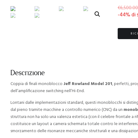
€
6,500.00
-44% di 
RIC
Descrizione
Coppia di finali monoblocco
Jeff Rowland Model 201
, perfetti, pr
dell’amplificazione switching nell’Hi-End.
Lontani dalle implementazioni standard, questi monoblocchi si distin
dal pieno tramite macchine a controllo numerico (CNC) da un
monobl
struttura non ha solo una valenza estetica (con il celebre frontale a ri
costituisce un layout a camera schermata totale contro le interfer
smorzamento delle risonanze meccaniche strutturali e una dissipazion