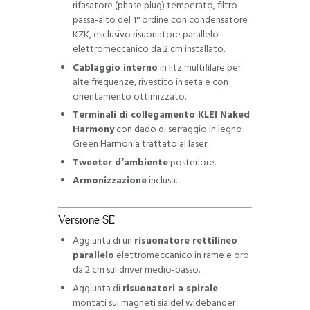
rifasatore (phase plug) temperato, filtro
passa-alto del 1° ordine con condensatore
KZK, esclusivo risuonatore parallelo
elettromeccanico da 2 cm installato.
Cablaggio interno
in litz multifilare per
alte frequenze, rivestito in seta e con
orientamento ottimizzato.
Terminali di collegamento KLEI Naked
Harmony
con dado di serraggio in legno
Green Harmonia trattato al laser.
Tweeter d’ambiente
posteriore.
Armonizzazione
inclusa.
Versione SE
Aggiunta di un
risuonatore rettilineo
parallelo
elettromeccanico in rame e oro
da 2 cm sul driver medio-basso.
Aggiunta di
risuonatori a spirale
montati sui magneti sia del widebander