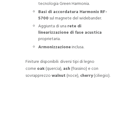
tecnologia Green Harmonia.
Basi di accordatura Harmonix RF-
5700
sul magnete del widebander.
Aggiunta di una
rete di
linearizzazione di fase acustica
proprietaria.
Armonizzazione
inclusa.
Finiture disponibili: diversi tipi di legno
come
oak
(quercia),
ash
(frassino) e con
sovrapprezzo
walnut
(noce),
cherry
(ciliegio).