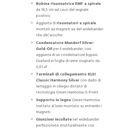
Bobina risuonatrice EMF a spirale
da 18,5 cm sul cavo del segnale
positivo.
Aggiunta di
risuonatori a spirale
montati sui magneti sia del widebander
che del woofer.
Condensatore Mundorf Silver-
Gold-Oil
per il widebander, con
aggiunta di un condensatore bypass
Duelund in foglia di rame stagnato da
0,01 uF.
Terminali di collegamento KLEI
Classic Harmony Silver
con dado di
serraggio in ciliegio dotato di
tecnologia Green Harmonia G-Point.
Supporto in legno
Green Harmonia
trattato al laser montato su entrambi i
magneti.
Giunzioni incollate
nel widebander
perfezionate strutturalmente con