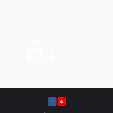
MondoAudio
Scopri i
prodotti