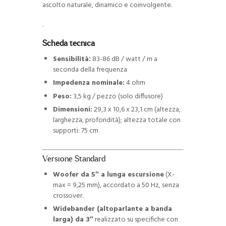
ascolto naturale, dinamico e coinvolgente.
.
Scheda tecnica
Sensibilità:
83-86 dB / watt / m a
seconda della frequenza
Impedenza nominale:
4 ohm
Peso:
3,5 kg / pezzo (solo diffusore)
Dimensioni:
29,3 x 10,6 x 23,1 cm (altezza,
larghezza, profondità); altezza totale con
supporti: 75 cm
Versione Standard
Woofer da 5″ a lunga escursione
(X-
max = 9,25 mm), accordato a 50 Hz, senza
crossover.
Widebander (altoparlante a banda
larga) da 3″
realizzato su specifiche con