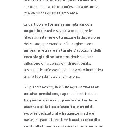
naturali del materiale per garantire una resa
sonora raffinata, oltre a un’estetica distintiva
che valorizza qualsiasi ambiente.
La particolare
forma asimmetrica con
angoli inclinati
è studiata per ridurre le
riflessioni interne e ottimizzare la dispersione
del suono, generando un’immagine sonora
ampia, precisa e naturale
. L’adozione della
tecnologia dipolare
contribuisce a una
diffusione omogenea e tridimensionale,
assicurando un’esperienza di ascolto immersiva
anche fuori dall’asse di emissione.
Sul piano tecnico, la W5 integra un
tweeter
ad alta precisione
, capace di restituire le
frequenze acute con
grande dettaglio e
assenza di fatica d’ascolto
, e un
mid-
woofer
dedicato alle frequenze medie e
basse, in grado di produrre
bassi profondi e
controllati
senza sacrificare la trasparenza del