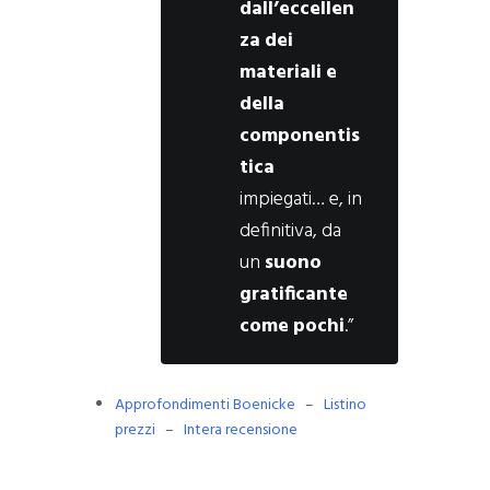
dall’eccellen
za dei
materiali e
della
componentis
tica
impiegati… e, in
definitiva, da
un
suono
gratificante
come pochi
.”
Approfondimenti Boenicke
–
Listino
prezzi
–
Intera recensione