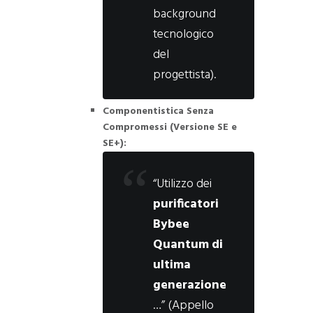
background
tecnologico
del
progettista).
Componentistica Senza
Compromessi (Versione SE e
SE+):
“Utilizzo dei
purificatori
Bybee
Quantum di
ultima
generazione
…” (Appello