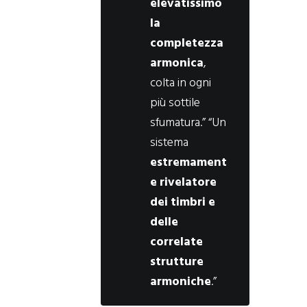
elevatissimo
la
completezza
armonica
,
colta in ogni
più sottile
sfumatura.” “Un
sistema
estremament
e rivelatore
dei timbri e
delle
correlate
strutture
armoniche
.”