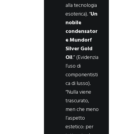
alla tecnologia
esoterica). “
Un
nobile
condensator
e Mundorf
Silver Gold
Oil
.” (Evidenzia
l’uso di
componentisti
ca di lusso).
“Nulla viene
trascurato,
men che meno
l’aspetto
estetico: per