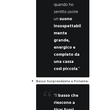
quando ho
sentito uscire
un
suono
insospettabil
mente
grande,
energico e
completo da
una cassa
così piccola
.”
Basso Sorprendente e Potente:
“Il
basso che
riescono a
tirar fuori