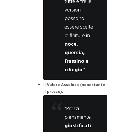
tutte e tre le
versioni
possono
essere scelte
le finiture in
noce,
quercia,
frassino e
ciliegio
.”
Il Valore Assoluto (nonostante
il prezzo):
“Prezzi…
pienamente
giustificati