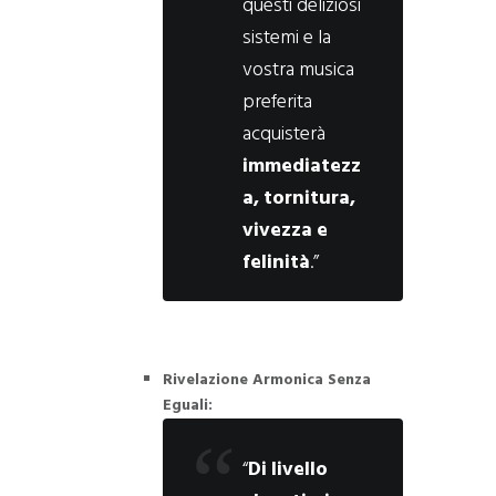
questi deliziosi
sistemi e la
vostra musica
preferita
acquisterà
immediatezz
a, tornitura,
vivezza e
felinità
.”
Rivelazione Armonica Senza
Eguali:
“
Di livello