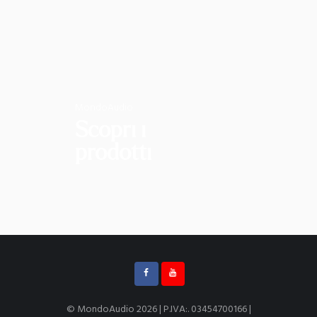
MondoAudio
Scopri i
prodotti
© MondoAudio 2026 | P.IVA:. 03454700166 |