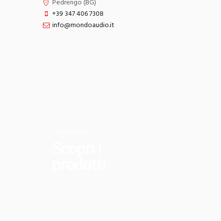
Pedrengo (BG)
+39 347 406 7308
info@mondoaudio.it
MondoAudio
Scopri i
prodotti