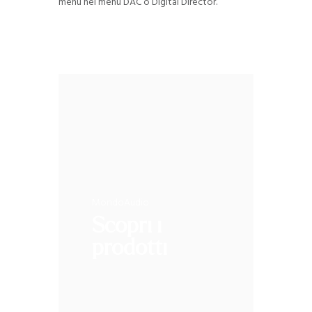
menu nel menu DAC o Digital Director.
MondoAudio
Scopri i
prodotti